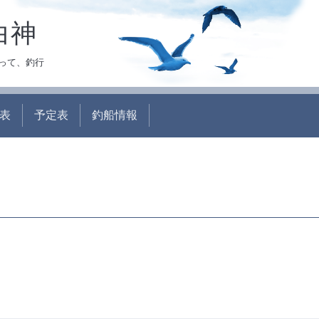
白神
って、釣行
表
予定表
釣船情報