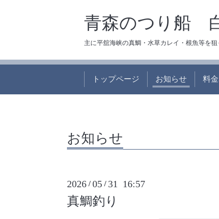
青森のつり船 
主に平舘海峡の真鯛・水草カレイ・根魚等を狙
トップページ
お知らせ
料金
お知らせ
2026
05
31 16:57
/
/
真鯛釣り