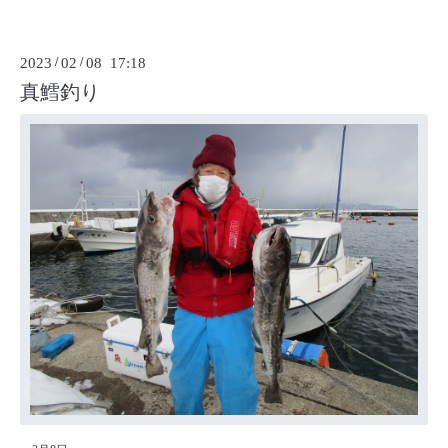
2023
/
02
/
08 17:18
真鱈釣り