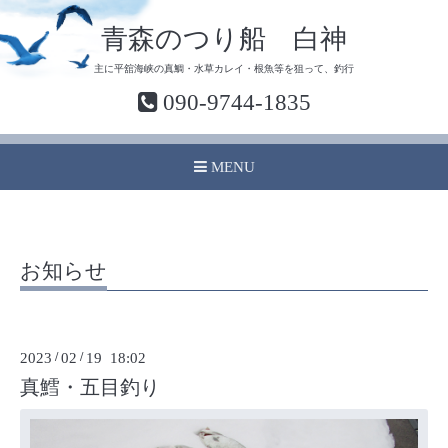
青森のつり船 白神
主に平舘海峡の真鯛・水草カレイ・根魚等を狙って、釣行
090-9744-1835
MENU
お知らせ
2023
/
02
/
19 18:02
真鱈・五目釣り