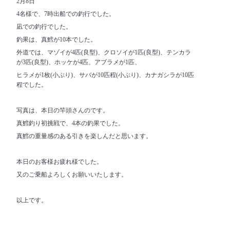
2月8日
4名様で、7時出船での釣行でした。
凪での釣行でした。
釣果は、真鱈が10本でした。
外道では、マゾイが4匹(良型)、クロソイが1匹(良型)、テンカラ
が3匹(良型)、ホッケが4匹、アブラメが1匹、
ヒラメが1枚(小ぶり)、サバが10匹程(小ぶり)、カナガシラが10匹
程でした。
写真は、本日の竿頭さんのです。
真鱈釣り初挑戦で、4本の釣果でした。
真鱈の重量感のある引きを楽しんだと思います。
本日のお客様お疲れ様でした。
又のご乗船よろしくお願いいたします。
以上です。