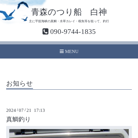
青森のつり船 白神
主に平舘海峡の真鯛・水草カレイ・根魚等を狙って、釣行
090-9744-1835
MENU
お知らせ
2024
/
07
/
21 17:13
真鯛釣り