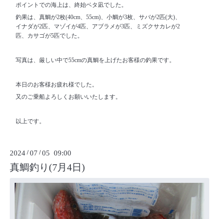
ポイントでの海上は、終始ベタ凪でした。
釣果は、真鯛が2枚(40cm、55cm)、小鯛が3枚、サバが2匹(大)、
イナダが2匹、マゾイが4匹、アブラメが3匹、ミズクサカレが2
匹、カサゴが5匹でした。
写真は、厳しい中で55cmの真鯛を上げたお客様の釣果です。
本日のお客様お疲れ様でした。
又のご乗船よろしくお願いいたします。
以上です。
2024
/
07
/
05 09:00
真鯛釣り(7月4日)