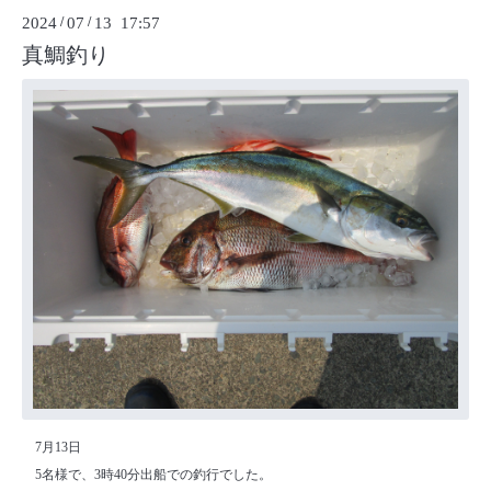
2024
/
07
/
13 17:57
真鯛釣り
7月13日
5名様で、3時40分出船での釣行でした。