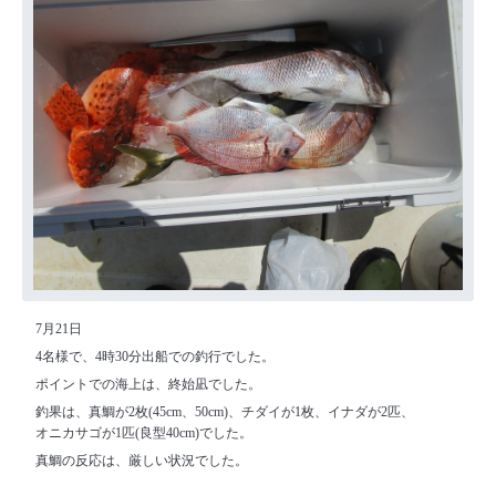
7月21日
4名様で、4時30分出船での釣行でした。
ポイントでの海上は、終始凪でした。
釣果は、真鯛が2枚(45cm、50cm)、チダイが1枚、イナダが2匹、
オニカサゴが1匹(良型40cm)でした。
真鯛の反応は、厳しい状況でした。