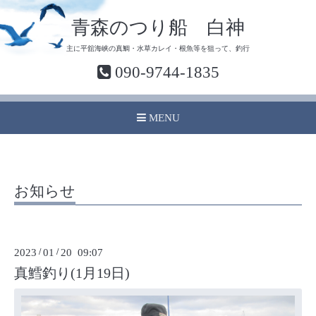
青森のつり船 白神
主に平舘海峡の真鯛・水草カレイ・根魚等を狙って、釣行
090-9744-1835
MENU
お知らせ
2023
/
01
/
20 09:07
真鱈釣り(1月19日)