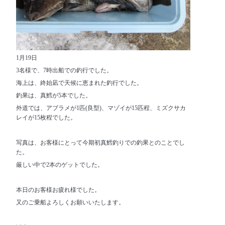
1月19日
3名様で、7時出船での釣行でした。
海上は、終始凪で天候に恵まれた釣行でした。
釣果は、真鱈が5本でした。
外道では、アブラメが1匹(良型)、マゾイが15匹程、ミズクサカ
レイが15枚程でした。
写真は、お客様にとって今期初真鱈釣りでの釣果とのことでし
た。
厳しい中で2本のゲットでした。
本日のお客様お疲れ様でした。
又のご乗船よろしくお願いいたします。