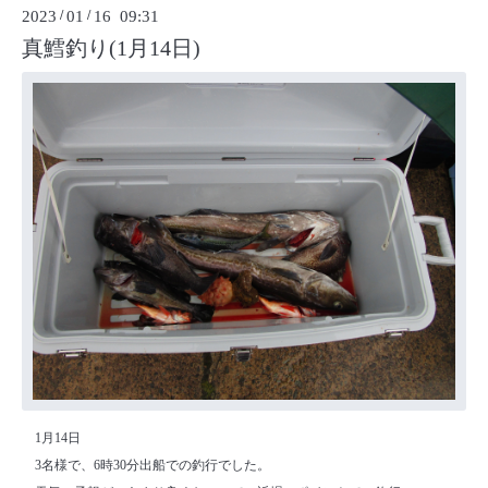
2023
/
01
/
16 09:31
真鱈釣り(1月14日)
1月14日
3名様で、6時30分出船での釣行でした。