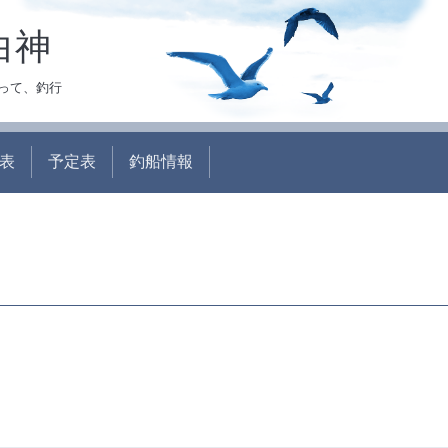
白神
って、釣行
表
予定表
釣船情報