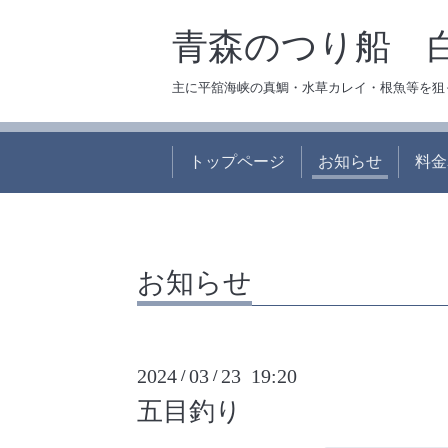
青森のつり船 
主に平舘海峡の真鯛・水草カレイ・根魚等を狙
トップページ
お知らせ
料金
お知らせ
2024
03
23 19:20
/
/
五目釣り