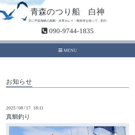
青森のつり船 白神
主に平舘海峡の真鯛・水草カレイ・根魚等を狙って、釣行
090-9744-1835
MENU
お知らせ
2025
/
08
/
17 18:11
真鯛釣り