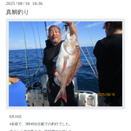
2025
/
08
/
16 18:36
真鯛釣り
8月16日
4名様で、5時40分出船での釣行でした。