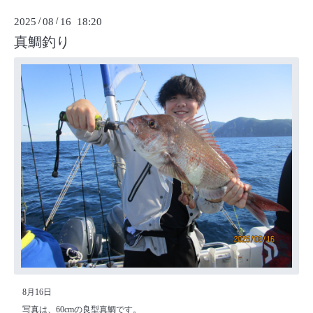
2025
/
08
/
16 18:20
真鯛釣り
8月16日
写真は、60cmの良型真鯛です。