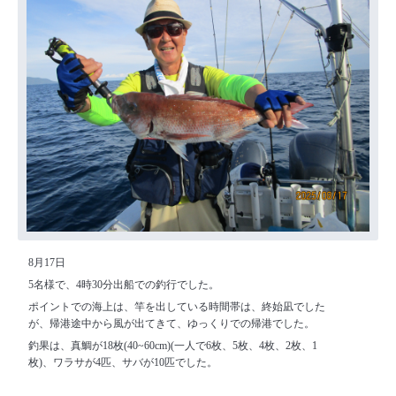
8月17日
5名様で、4時30分出船での釣行でした。
ポイントでの海上は、竿を出している時間帯は、終始凪でした
が、帰港途中から風が出てきて、ゆっくりでの帰港でした。
釣果は、真鯛が18枚(40~60cm)(一人で6枚、5枚、4枚、2枚、1
枚)、ワラサが4匹、サバが10匹でした。