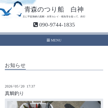
青森のつり船 白神
主に平舘海峡の真鯛・水草カレイ・根魚等を狙って、釣行
090-9744-1835
MENU
お知らせ
2026
/
05
/
20 17:37
真鯛釣り