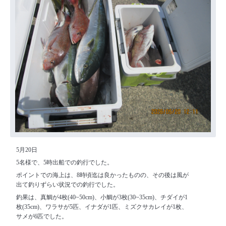
5月20日
5名様で、5時出船での釣行でした。
ポイントでの海上は、8時頃迄は良かったものの、その後は風が
出て釣りずらい状況での釣行でした。
釣果は、真鯛が4枚(40~50cm)、小鯛が3枚(30~35cm)、チダイが1
枚(35cm)、ワラサが5匹、イナダが1匹、ミズクサカレイが1枚、
サメが6匹でした。