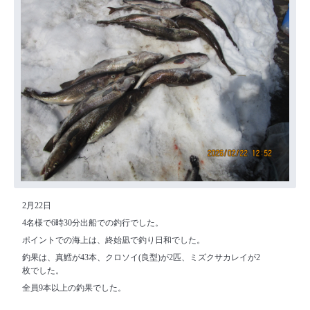
2月22日
4名様で6時30分出船での釣行でした。
ポイントでの海上は、終始凪で釣り日和でした。
釣果は、真鱈が43本、クロソイ(良型)が2匹、ミズクサカレイが2
枚でした。
全員9本以上の釣果でした。