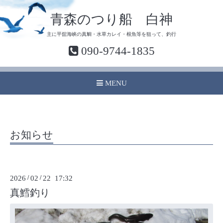
青森のつり船 白神
主に平舘海峡の真鯛・水草カレイ・根魚等を狙って、釣行
090-9744-1835
MENU
お知らせ
2026
/
02
/
22 17:32
真鱈釣り