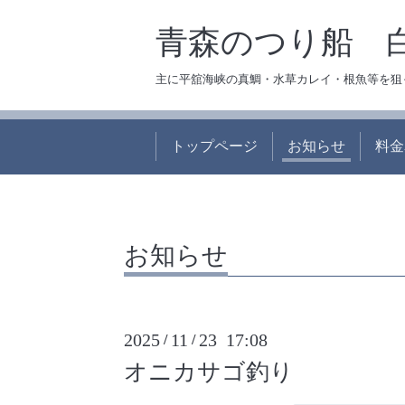
青森のつり船 
主に平舘海峡の真鯛・水草カレイ・根魚等を狙
トップページ
お知らせ
料金
お知らせ
2025
11
23 17:08
/
/
オニカサゴ釣り