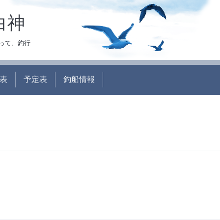
白神
って、釣行
表
予定表
釣船情報