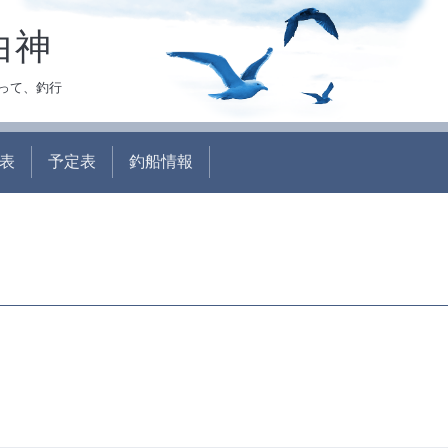
白神
って、釣行
表
予定表
釣船情報