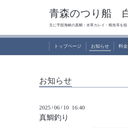
青森のつり船 
主に平舘海峡の真鯛・水草カレイ・根魚等を狙
トップページ
お知らせ
料金
お知らせ
2025
06
10 16:40
/
/
真鯛釣り