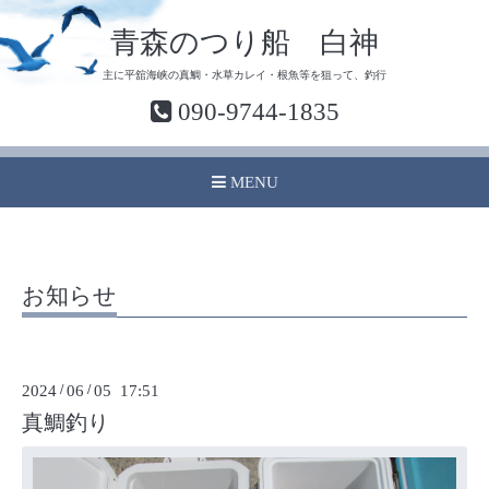
青森のつり船 白神
主に平舘海峡の真鯛・水草カレイ・根魚等を狙って、釣行
090-9744-1835
MENU
お知らせ
2024
/
06
/
05 17:51
真鯛釣り