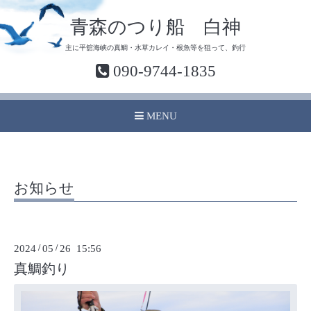
青森のつり船 白神
主に平舘海峡の真鯛・水草カレイ・根魚等を狙って、釣行
090-9744-1835
MENU
お知らせ
2024
/
05
/
26 15:56
真鯛釣り