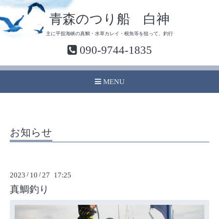
青森のつり船 白神
主に平舘海峡の真鯛・水草カレイ・根魚等を狙って、釣行
090-9744-1835
MENU
お知らせ
2023
/
10
/
27 17:25
真鯛釣り