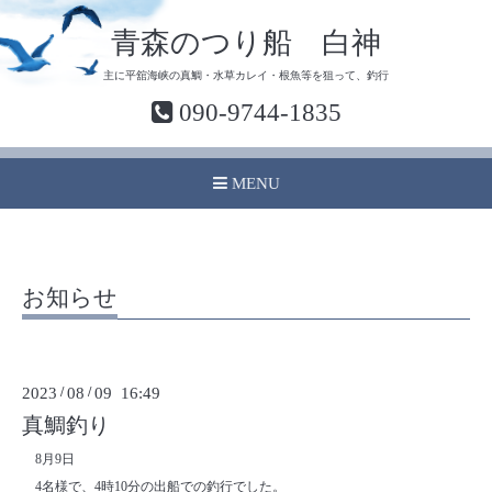
青森のつり船 白神
主に平舘海峡の真鯛・水草カレイ・根魚等を狙って、釣行
090-9744-1835
MENU
お知らせ
2023
/
08
/
09 16:49
真鯛釣り
8月9日
4名様で、4時10分の出船での釣行でした。