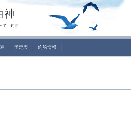
白神
って、釣行
表
予定表
釣船情報