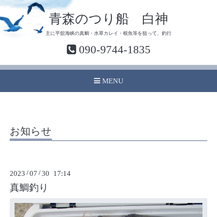
青森のつり船 白神
主に平舘海峡の真鯛・水草カレイ・根魚等を狙って、釣行
090-9744-1835
MENU
お知らせ
2023
/
07
/
30 17:14
真鯛釣り