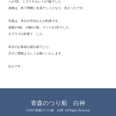
ーが1匹、ミズクサカレイが3枚でした。
真鯛は、終了間際に全員ゲットとなり、良かったです。
写真は、本日の竿頭さんの釣果です。
真鯛が6枚、小鯛が1枚、マゾイが1匹でした。
カブラでの釣果て゛した。
本日のお客様お疲れ様でした。
又のご乗船よろしくお願いいたします。
以上です。
青森のつり船 白神
©2026
青森のつり船 白神
. All Rights Reserved.