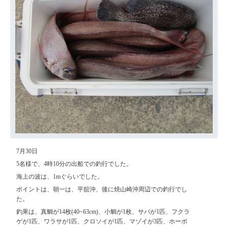
7月30日
5名様で、4時10分の出船での釣行でした。
海上の波は、1mぐらいでした。
ポイントは、朝一は、平舘沖、後に焼山崎沖周辺での釣行でし
た。
釣果は、真鯛が14枚(40~63cm)、小鯛が1枚、サバが1匹、フクラ
ゲが1匹、ワラサが1匹、クロソイが1匹、マゾイが3匹、ホーボ