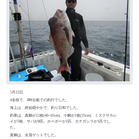
5月22日
4名様で、4時出船での釣行でした。
海上は、終始穏やかで、釣り日和でした。
釣果は、真鯛が12枚(40~65cm)、小鯛が1枚(35cm)、ミズクサカレ
イが5枚、サバが8匹、ホーボーが1匹、カナガシラが1匹でし
た。
真鯛は、全員ゲットでした。