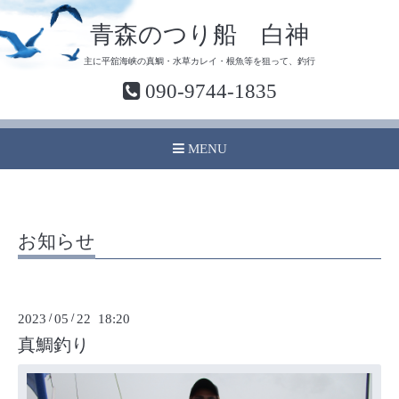
青森のつり船 白神
主に平舘海峡の真鯛・水草カレイ・根魚等を狙って、釣行
090-9744-1835
MENU
お知らせ
2023
/
05
/
22 18:20
真鯛釣り