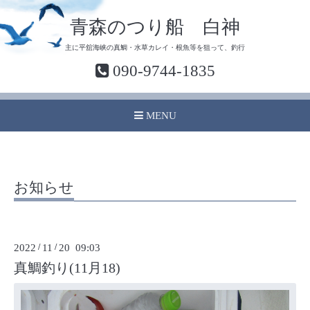
青森のつり船 白神
主に平舘海峡の真鯛・水草カレイ・根魚等を狙って、釣行
090-9744-1835
MENU
お知らせ
2022
/
11
/
20 09:03
真鯛釣り(11月18)