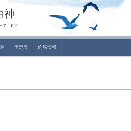
白神
って、釣行
表
予定表
釣船情報