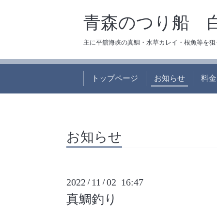
青森のつり船 
主に平舘海峡の真鯛・水草カレイ・根魚等を狙
トップページ
お知らせ
料金
お知らせ
2022
11
02 16:47
/
/
真鯛釣り