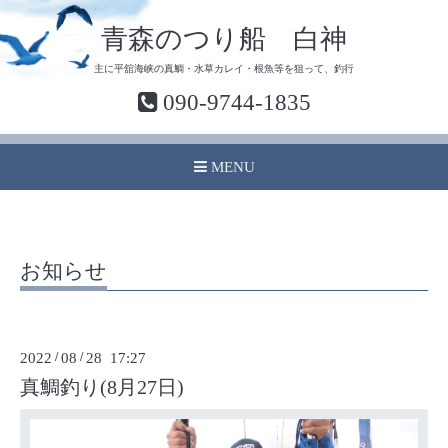
青森のつり船 白神
主に平舘海峡の真鯛・水草カレイ・根魚等を狙って、釣行
090-9744-1835
MENU
お知らせ
2022
/
08
/
28 17:27
真鯛釣り(8月27日)