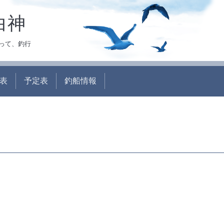
白神
って、釣行
表
予定表
釣船情報