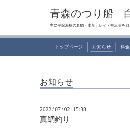
青森のつり船 
主に平舘海峡の真鯛・水草カレイ・根魚等を狙
トップページ
お知らせ
料金
お知らせ
2022
07
02 15:38
/
/
真鯛釣り