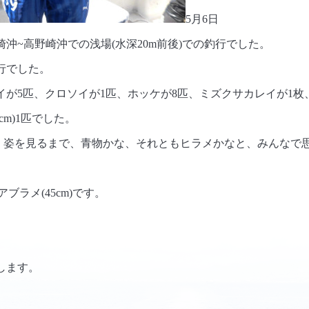
5月6日
崎沖~高野崎沖での浅場(水深20m前後)での釣行でした。
行でした。
イが5匹、クロソイが1匹、ホッケが8匹、ミズクサカレイが1枚
cm)1匹でした。
で、姿を見るまで、青物かな、それともヒラメかなと、みんなで
ブラメ(45cm)です。
します。