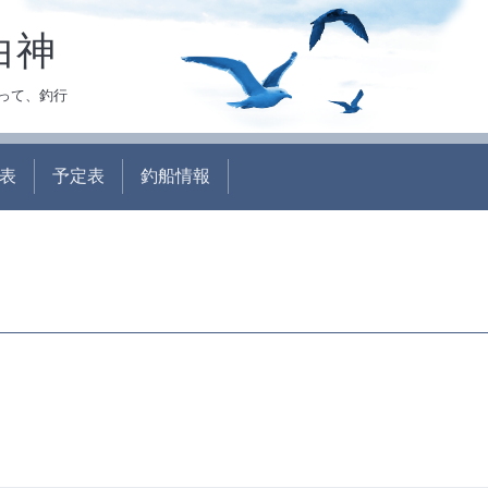
白神
って、釣行
表
予定表
釣船情報