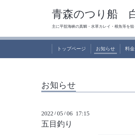
青森のつり船 
主に平舘海峡の真鯛・水草カレイ・根魚等を狙
トップページ
お知らせ
料金
お知らせ
2022
05
06 17:15
/
/
五目釣り