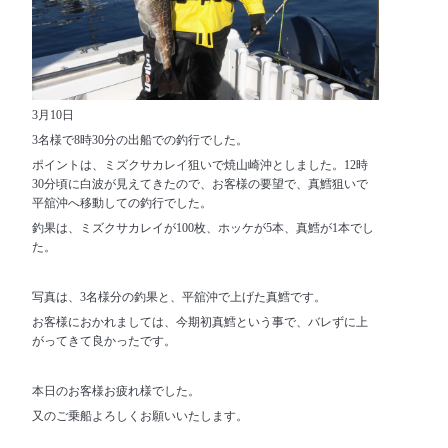
3月10日
3名様で8時30分の出船での釣行でした。
ポイントは、ミズクサカレイ狙いで焼山崎沖としました。12時
30分頃に白波が見えてきたので、お客様の要望で、真鱈狙いで
平舘沖へ移動しての釣行でした。
釣果は、ミズクサカレイが100枚、ホッケが5本、真鱈が1本でし
た。
写真は、3名様分の釣果と、平舘沖で上げた真鱈です。
お客様におかれましては、今期初真鱈という事で、バレずに上
がってきて良かったです。
本日のお客様お疲れ様でした。
又のご乗船よろしくお願いいたします。