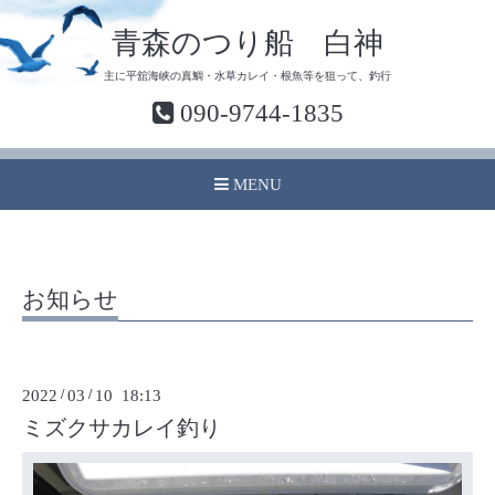
青森のつり船 白神
主に平舘海峡の真鯛・水草カレイ・根魚等を狙って、釣行
090-9744-1835
MENU
お知らせ
2022
/
03
/
10 18:13
ミズクサカレイ釣り