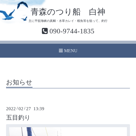
青森のつり船 白神
主に平舘海峡の真鯛・水草カレイ・根魚等を狙って、釣行
090-9744-1835
MENU
お知らせ
2022
/
02
/
27 13:39
五目釣り