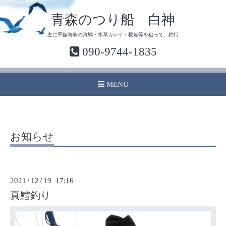
青森のつり船 白神
主に平舘海峡の真鯛・水草カレイ・根魚等を狙って、釣行
090-9744-1835
MENU
お知らせ
2021
/
12
/
19 17:16
真鱈釣り