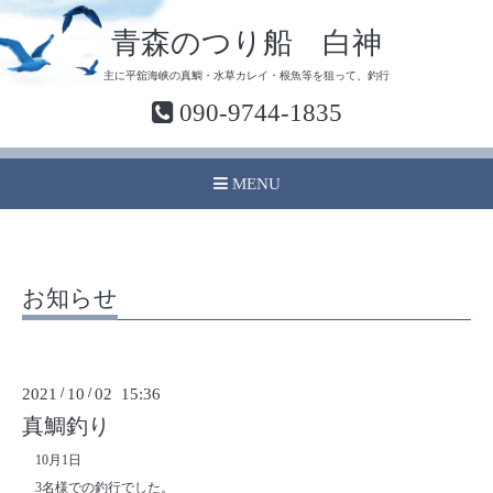
青森のつり船 白神
主に平舘海峡の真鯛・水草カレイ・根魚等を狙って、釣行
090-9744-1835
MENU
お知らせ
2021
/
10
/
02 15:36
真鯛釣り
10月1日
3名様での釣行でした。