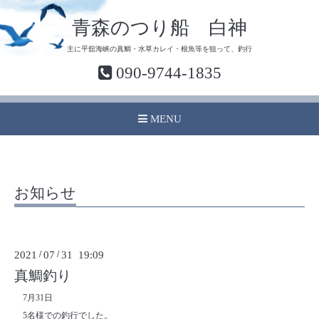
青森のつり船 白神
主に平舘海峡の真鯛・水草カレイ・根魚等を狙って、釣行
090-9744-1835
MENU
お知らせ
2021
/
07
/
31 19:09
真鯛釣り
7月31日
5名様での釣行でした。