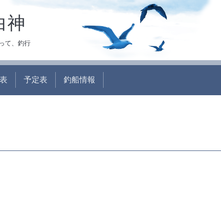
白神
って、釣行
表
予定表
釣船情報