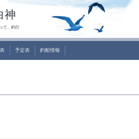
白神
って、釣行
表
予定表
釣船情報