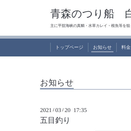
青森のつり船 
主に平舘海峡の真鯛・水草カレイ・根魚等を狙
トップページ
お知らせ
料金
お知らせ
2021
03
20 17:35
/
/
五目釣り