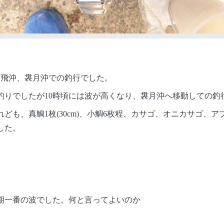
竜飛沖、袰月沖での釣行でした。
釣りでしたが10時頃には波が高くなり、袰月沖へ移動しての釣
ども、真鯛1枚(30cm)、小鯛6枚程、カサゴ、オニカサゴ、
した。
期一番の波でした。何と言ってよいのか