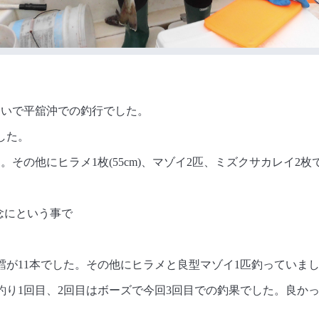
合いで平舘沖での釣行でした。
した。
。その他にヒラメ1枚(55cm)、マゾイ2匹、ミズクサカレイ2枚
記念にという事で
鱈が11本でした。その他にヒラメと良型マゾイ1匹釣っていま
釣り1回目、2回目はボーズで今回3回目での釣果でした。良か