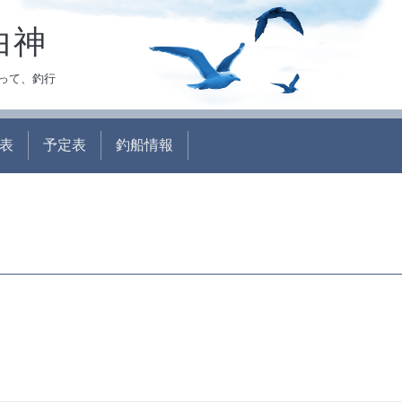
白神
って、釣行
表
予定表
釣船情報