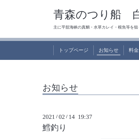
青森のつり船 
主に平舘海峡の真鯛・水草カレイ・根魚等を狙
トップページ
お知らせ
料金
お知らせ
2021
02
14 19:37
/
/
鱈釣り