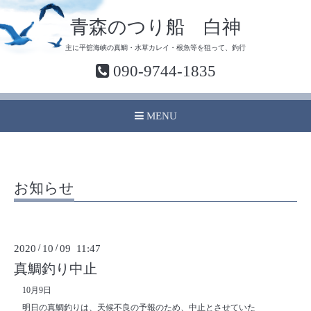
青森のつり船 白神
主に平舘海峡の真鯛・水草カレイ・根魚等を狙って、釣行
090-9744-1835
MENU
お知らせ
2020
/
10
/
09 11:47
真鯛釣り中止
10月9日
明日の真鯛釣りは、天候不良の予報のため、中止とさせていた