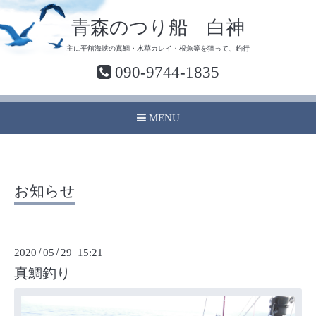
青森のつり船 白神
主に平舘海峡の真鯛・水草カレイ・根魚等を狙って、釣行
090-9744-1835
MENU
お知らせ
2020
/
05
/
29 15:21
真鯛釣り