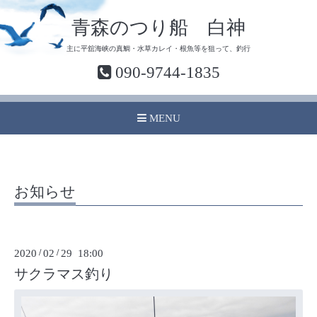
青森のつり船 白神
主に平舘海峡の真鯛・水草カレイ・根魚等を狙って、釣行
090-9744-1835
MENU
お知らせ
2020
/
02
/
29 18:00
サクラマス釣り