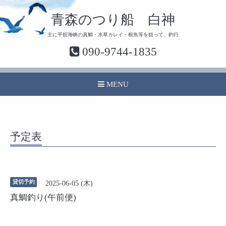
青森のつり船 白神
主に平舘海峡の真鯛・水草カレイ・根魚等を狙って、釣行
090-9744-1835
MENU
予定表
貸切予約
2025-06-05 (木)
真鯛釣り(午前便)