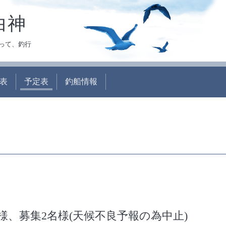
白神
って、釣行
表
予定表
釣船情報
、募集2名様(天候不良予報の為中止)