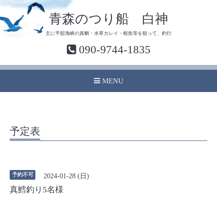
青森のつり船 白神
主に平舘海峡の真鯛・水草カレイ・根魚等を狙って、釣行
090-9744-1835
MENU
予定表
予約不可
2024-01-28 (日)
真鱈釣り5名様