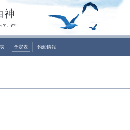
白神
って、釣行
表
予定表
釣船情報