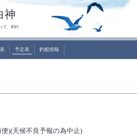
白神
って、釣行
表
予定表
釣船情報
便)(天候不良予報の為中止)