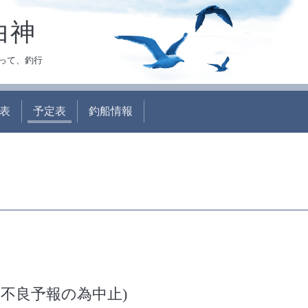
白神
って、釣行
表
予定表
釣船情報
不良予報の為中止)