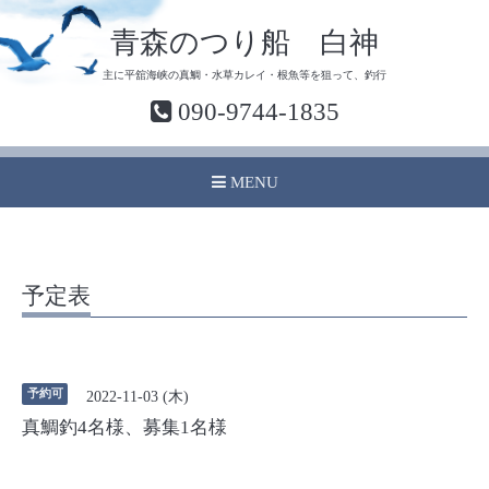
青森のつり船 白神
主に平舘海峡の真鯛・水草カレイ・根魚等を狙って、釣行
090-9744-1835
MENU
予定表
予約可
2022-11-03 (木)
真鯛釣4名様、募集1名様