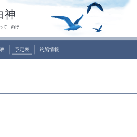
白神
って、釣行
表
予定表
釣船情報