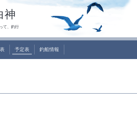
白神
って、釣行
表
予定表
釣船情報