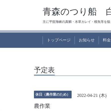
青森のつり船 
主に平舘海峡の真鯛・水草カレイ・根魚等を狙
トップページ
お知らせ
料金
予定表
休日（農作業のため）
2022-04-21 (木)
農作業