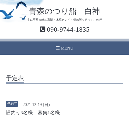
青森のつり船 白神
主に平舘海峡の真鯛・水草カレイ・根魚等を狙って、釣行
090-9744-1835
MENU
予定表
予約可
2021-12-19 (日)
鱈釣り3名様、募集1名様