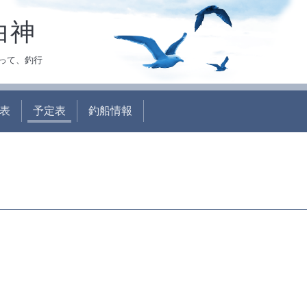
白神
って、釣行
表
予定表
釣船情報