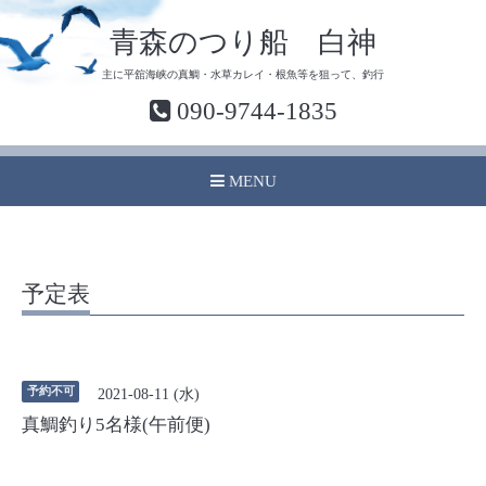
青森のつり船 白神
主に平舘海峡の真鯛・水草カレイ・根魚等を狙って、釣行
090-9744-1835
MENU
予定表
予約不可
2021-08-11 (水)
真鯛釣り5名様(午前便)