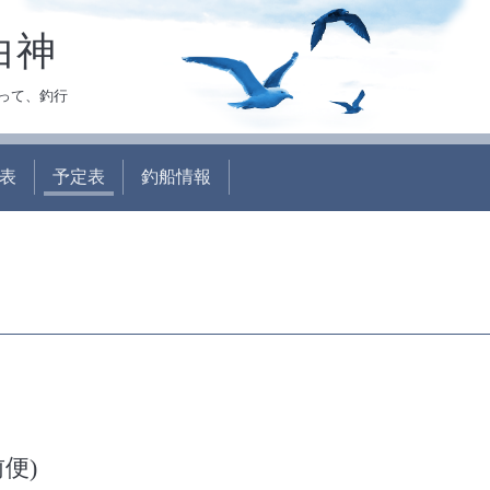
白神
って、釣行
表
予定表
釣船情報
便)