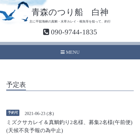
青森のつり船 白神
主に平舘海峡の真鯛・水草カレイ・根魚等を狙って、釣行
090-9744-1835
MENU
予定表
予約可
2021-06-23 (水)
ミズクサカレイ＆真鯛釣り2名様、募集2名様(午前便)
(天候不良予報の為中止)