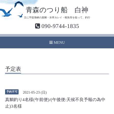
青森のつり船 白神
主に平舘海峡の真鯛・水草カレイ・根魚等を狙って、釣行
090-9744-1835
MENU
予定表
予約不可
2021-05-23 (日)
真鯛釣り4名様(午前便)/(午後便:天候不良予報の為中
止)3名様