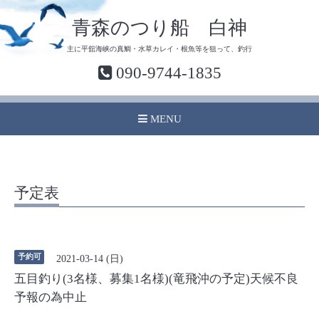
青森のつり船 白神
主に平舘海峡の真鯛・水草カレイ・根魚等を狙って、釣行
090-9744-1835
MENU
予定表
予約可
2021-03-14 (日)
五目釣り(3名様、募集1名様)(竜飛沖の予定)天候不良
予報の為中止