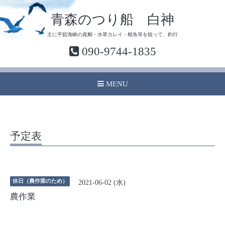
青森のつり船 白神
主に平舘海峡の真鯛・水草カレイ・根魚等を狙って、釣行
090-9744-1835
MENU
予定表
休日（農作業のため）
2021-06-02 (水)
農作業